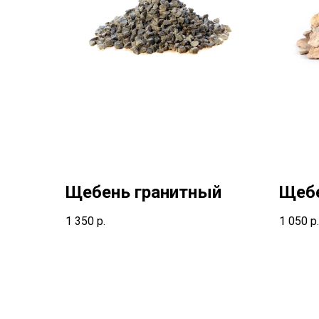
Щебень гранитный
Щеб
1 350
р.
1 050
р.