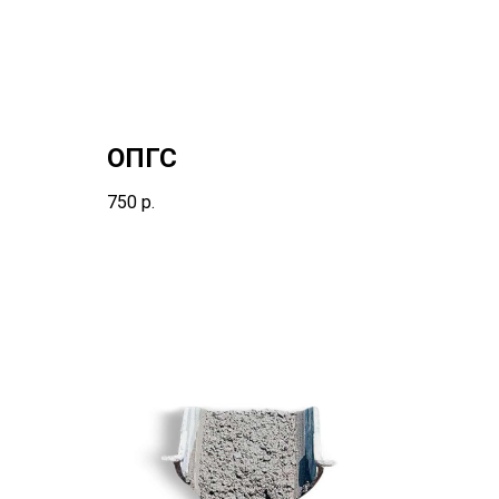
ОПГС
750
р.