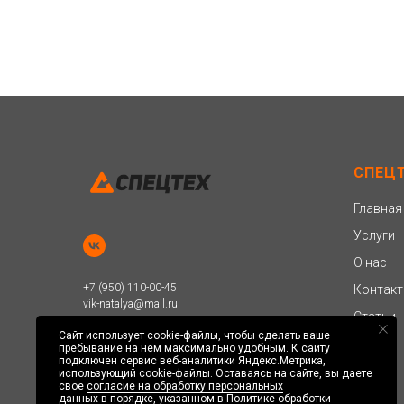
СПЕЦ
Главная
Услуги
О нас
+7 (950) 110-00-45
Контак
vik-natalya@mail.ru
Статьи
Сайт использует cookie-файлы, чтобы сделать ваше
© 2024 СПЕЦТЕХ
пребывание на нем максимально удобным. К cайту
подключен сервис веб-аналитики Яндекс.Метрика,
Разработка сайта:
ProDigitall
использующий cookie-файлы. Оставаясь на сайте, вы даете
свое
согласие на обработку персональных
данных
в порядке, указанном в
Политике обработки