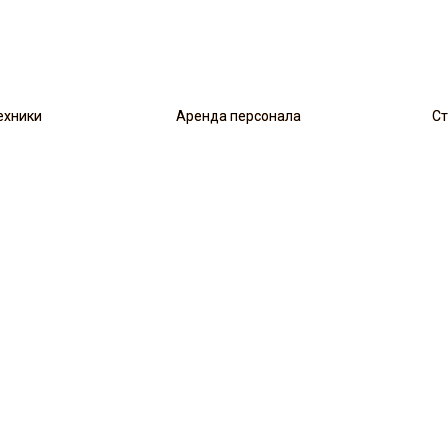
ехники
ехники
Аренда персонала
Аренда персонала
Ст
Ст