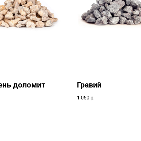
ень доломит
Гравий
1 050
р.