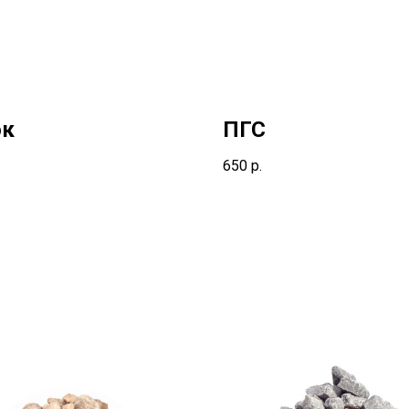
ок
ПГС
650
р.