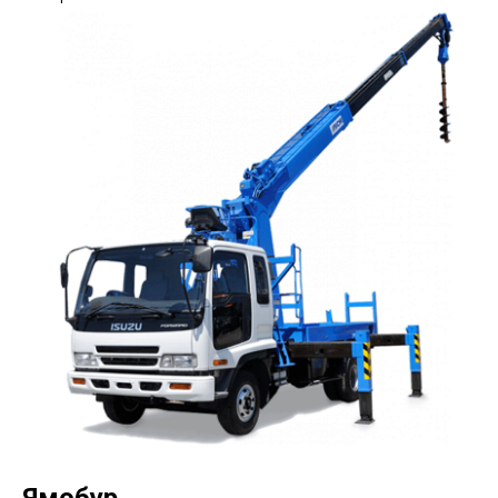
Ямобур