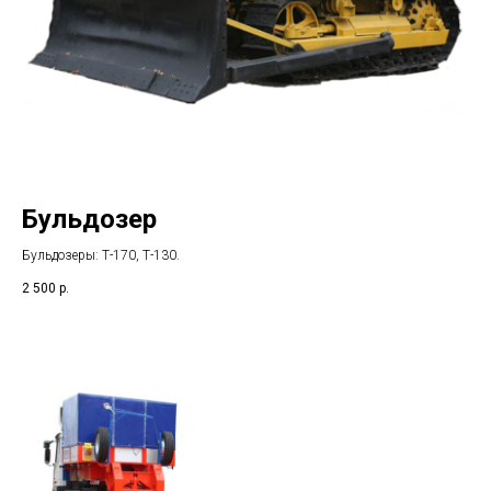
Бульдозер
Бульдозеры: Т-170, Т-130
.
2 500
р.