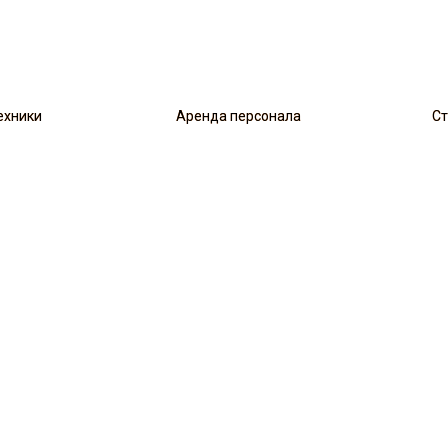
ехники
ехники
Аренда персонала
Аренда персонала
Ст
Ст