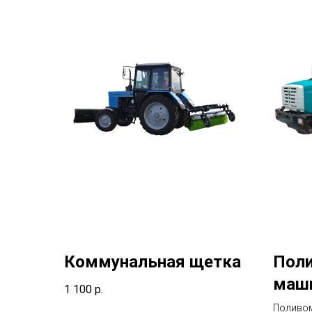
Коммунальная щетка
Пол
маш
1 100
р.
Поливом