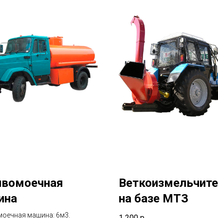
ивомоечная
Веткоизмельчит
ина
на базе МТЗ
оечная машина: 6м3.
1 200
р.