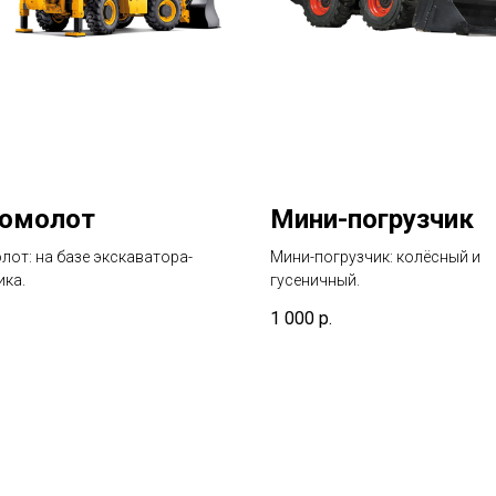
ромолот
Мини-погрузчик
лот: на базе экскаватора-
Мини-погрузчик: колёсный и
ика.
гусеничный.
1 000
р.