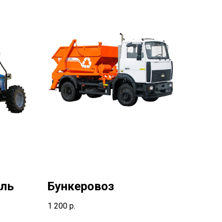
ель
Бункеровоз
1 200
р.