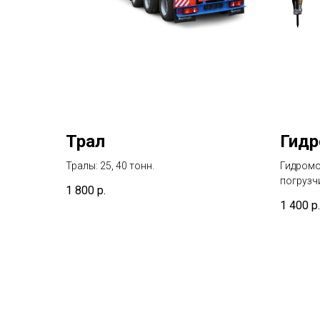
Трал
Гид
Тралы: 25, 40 тонн.
Гидромо
погрузч
1 800
р.
1 400
р.