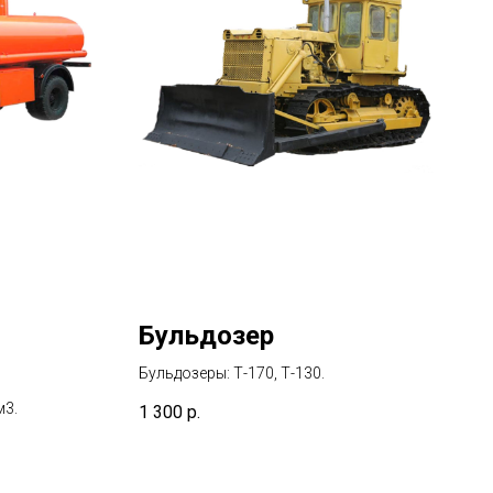
я
Бульдозер
Бульдозеры: Т-170, Т-130.
м3.
1 300
р.